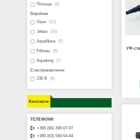
Польща
8
Виробник
Oase
12
Jebao
10
AquaNova
8
УФ-сте
Filtreau
8
Aquaking
7
Електроживлення
230 В
8
Контакти
+380 (66) 390-07-07
+380 (63) 560-54-44