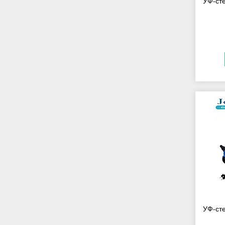
УФ-сте
УФ-сте