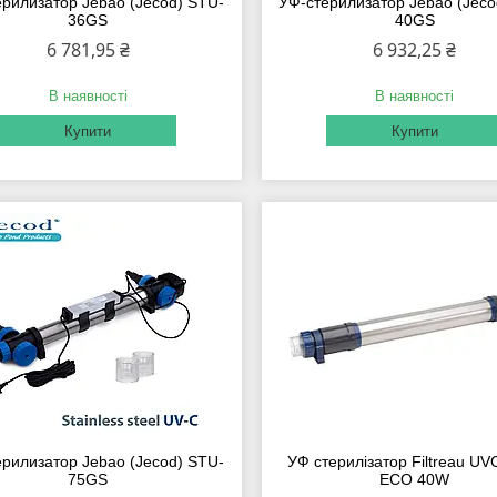
рилизатор Jebao (Jecod) STU-
УФ-стерилизатор Jebao (Jeco
36GS
40GS
6 781,95 ₴
6 932,25 ₴
В наявності
В наявності
Купити
Купити
рилизатор Jebao (Jecod) STU-
УФ стерилізатор Filtreau UV
75GS
ECO 40W