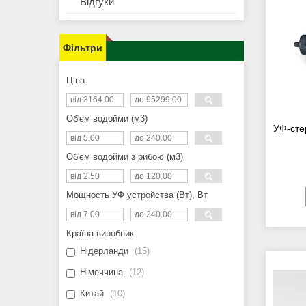
Відгуки
Фільтри
Ціна
Об'єм водойми (м3)
УФ-сте
Об'єм водойми з рибою (м3)
Мощность УФ устройства (Вт), Вт
Країна виробник
Нідерланди
15
Німеччина
12
Китай
10