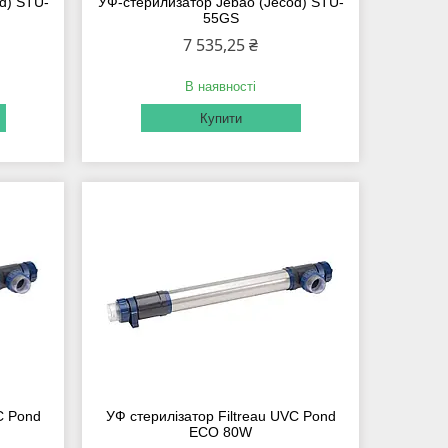
d) STU-
УФ-стерилизатор Jebao (Jecod) STU-
55GS
7 535,25 ₴
В наявності
Купити
C Pond
УФ стерилізатор Filtreau UVC Pond
ECO 80W