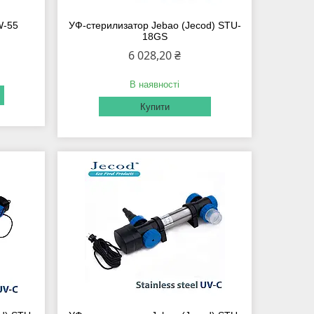
W-55
УФ-стерилизатор Jebao (Jecod) STU-
18GS
6 028,20 ₴
В наявності
Купити