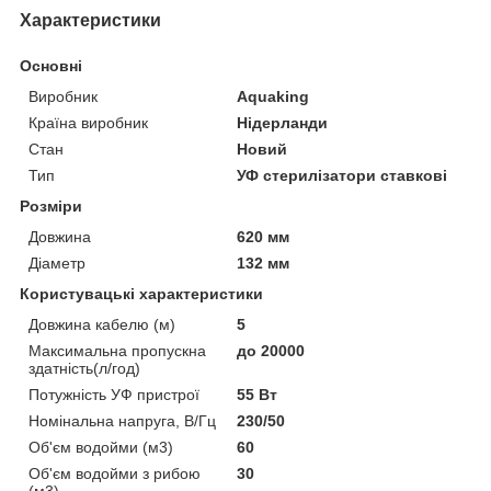
Характеристики
Основні
Виробник
Aquaking
Країна виробник
Нідерланди
Стан
Новий
Тип
УФ стерилізатори ставкові
Розміри
Довжина
620 мм
Діаметр
132 мм
Користувацькі характеристики
Довжина кабелю (м)
5
Максимальна пропускна
до 20000
здатність(л/год)
Потужність УФ пристрої
55 Вт
Номінальна напруга, В/Гц
230/50
Об'єм водойми (м3)
60
Об'єм водойми з рибою
30
(м3)