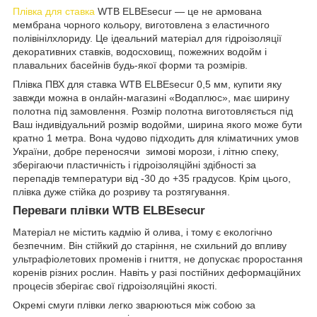
Плівка для ставка
WTB ELBEsecur — це не армована
мембрана чорного кольору, виготовлена з еластичного
полівінілхлориду. Це ідеальний матеріал для гідроізоляції
декоративних ставків, водосховищ, пожежних водойм і
плавальних басейнів будь-якої форми та розмірів.
Плівка ПВХ для ставка WTB ELBEsecur 0,5 мм, купити яку
завжди можна в онлайн-магазині «Водаплюс», має ширину
полотна під замовлення. Розмір полотна виготовляється під
Ваш індивідуальний розмір водойми, ширина якого може бути
кратно 1 метра. Вона чудово підходить для кліматичних умов
України, добре переносячи зимові морози, і літню спеку,
зберігаючи пластичність і гідроізоляційні здібності за
перепадів температури від -30 до +35 градусов. Крім цього,
плівка дуже стійка до розриву та розтягування.
Переваги плівки WTB ELBEsecur
Матеріал не містить кадмію й олива, і тому є екологічно
безпечним. Він стійкий до старіння, не схильний до впливу
ультрафіолетових променів і гниття, не допускає проростання
коренів різних рослин. Навіть у разі постійних деформаційних
процесів зберігає свої гідроізоляційні якості.
Окремі смуги плівки легко зварюються між собою за