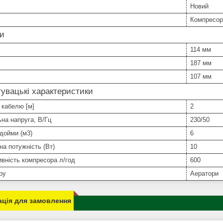
Новий
Компресор
ри
114 мм
187 мм
107 мм
увацькі характеристики
 кабелю [м]
2
на напруга, В/Гц
230/50
дойми (м3)
6
а потужність (Вт)
10
вність компресора л/год
600
ру
Аератори
ція для замовлення