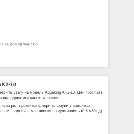
нів
за домовленістю
AK2-10
верніть увагу на модель Aquaking AK2-10. Цей простий і
я підводних мешканців та рослин.
ивий ріст і розвиток флори та фауни у водоймах
ям і водночас має високу продуктивність (0,6 м3/год)