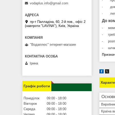
· прос
vodaplus.info@gmail.com
· довго
· легкі
До ко
пр-т Палладіна, 60, 2-й пов., офіс 2
(навпроти "LAVINA"), Київ, Україна
- мембр
- гребі
- розпи
"Водаплюс" інтернет-магазин
- шланг
Признач
Ірина
Характ
Графік роботи
Основ
Понеділок
09:00
18:00
Вівторок
09:00
18:00
Виробни
Середа
09:00
18:00
Країна в
Четвер
09:00
18:00