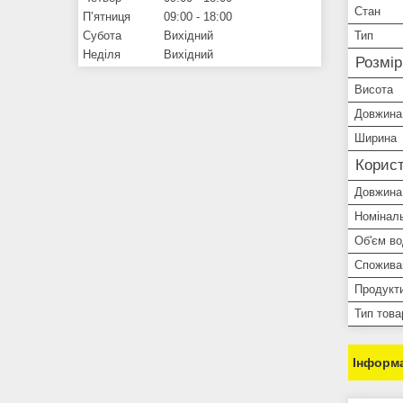
Стан
Пʼятниця
09:00
18:00
Субота
Вихідний
Тип
Неділя
Вихідний
Розмі
Висота
Довжина
Ширина
Корист
Довжина
Номіналь
Об'єм во
Споживан
Продукти
Тип това
Інформа