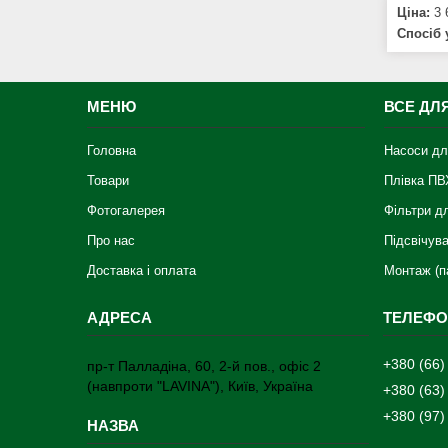
Ціна:
3 
Спосіб 
МЕНЮ
ВСЕ ДЛ
Головна
Насоси дл
Товари
Плівка ПВ
Фотогалерея
Фільтри д
Про нас
Підсвічув
Доставка і оплата
Монтаж (п
+380 (66)
пр-т Палладіна, 60, 2-й пов., офіс 2
(навпроти "LAVINA"), Київ, Україна
+380 (63)
+380 (97)