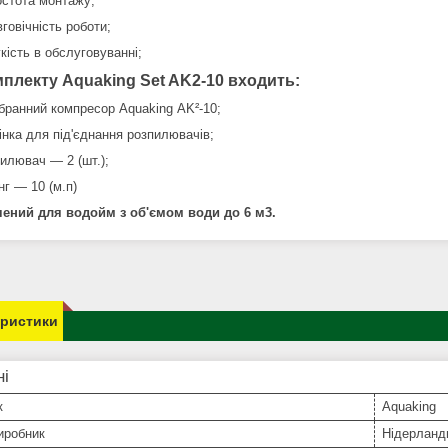
тота монтажу;
вічність роботи;
сть в обслуговуванні;
мплекту Aquaking Set AK2-10 входить:
анний компресор Aquaking AK²-10;
нка для під'єднання розпилювачів;
лювач — 2 (шт.);
 — 10 (м.п)
ений для водойм з об'ємом води до 6 м3.
еристики
ні
к
Aquaking
иробник
Нідерланд