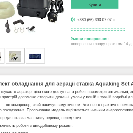
Купити
+380 (66) 390-07-07
повернення товару протягом 14 д
ект обладнання для аерації ставка Aquaking Set 
шукаєте аератор, ціна якого доступна, а робочі параметри оптимальні, з
й пристрій допоможе створити ідеальні умови у вашій штучній водоймі дл
 — це компресор, який насичує воду киснем. Без нього практично неможл
о походження. Пропонована модель вирізняється низьким енергоспоживанн
ор для ставка має низку переваг, серед яких:
вість роботи в цілодобовому режимі;