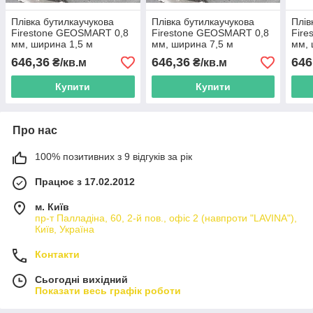
Плівка бутилкаучукова
Плівка бутилкаучукова
Плів
Firestone GEOSMART 0,8
Firestone GEOSMART 0,8
Fire
мм, ширина 1,5 м
мм, ширина 7,5 м
мм, 
646,36
646,36
646
₴/кв.м
₴/кв.м
Купити
Купити
Про нас
100% позитивних з 9 відгуків за рік
Працює з 17.02.2012
м. Київ
пр-т Палладіна, 60, 2-й пов., офіс 2 (навпроти "LAVINA"),
Київ, Україна
Контакти
Сьогодні вихідний
Показати весь графік роботи