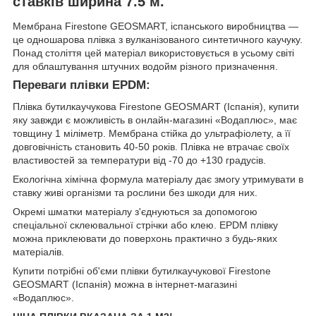
ставків ширина 7.5 м.
Мембрана Firestone GEOSMART, іспанського виробництва —
це одношарова плівка з вулканізованого синтетичного каучуку.
Понад століття цей матеріал використовується в усьому світі
для облаштування штучних водойм різного призначення.
Переваги плівки EPDM:
Плівка бутилкаучукова Firestone GEOSMART (Іспанія), купити
яку завжди є можливість в онлайн-магазині «Водаплюс», має
товщину 1 міліметр. Мембрана стійка до ультрафіолету, а її
довговічність становить 40-50 років. Плівка не втрачає своїх
властивостей за температури від -70 до +130 градусів.
Екологічна хімічна формула матеріалу дає змогу утримувати в
ставку живі організми та рослини без шкоди для них.
Окремі шматки матеріалу з'єднуються за допомогою
спеціальної склеювальної стрічки або клею. EPDM плівку
можна приклеювати до поверхонь практично з будь-яких
матеріалів.
Купити потрібні об'єми плівки бутилкаучукової Firestone
GEOSMART (Іспанія) можна в інтернет-магазині
«Водаплюс».