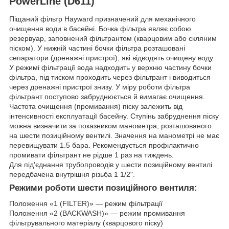
PowerLine (D611)
Піщаний фільтр Hayward призначений для механічного
очищення води в басейні. Бочка фільтра являє собою
резервуар, заповнений фільтрантом (кварцовим або скляним
піском). У нижній частині бочки фільтра розташовані
сепаратори (дренажні пристрої), які відводять очищену воду.
У режимі фільтрації вода надходить у верхню частину бочки
фільтра, під тиском проходить через фільтрант і виводиться
через дренажні пристрої знизу. У міру роботи фільтра
фільтрант поступово забруднюється й вимагає очищення.
Частота очищення (промивання) піску залежить від
інтенсивності експлуатації басейну. Ступінь забруднення піску
можна визначити за показником манометра, розташованого
на шести позиційному вентилі. Значення на манометрі не має
перевищувати 1.5 бара. Рекомендується профілактично
промивати фільтрант не рідше 1 раз на тиждень.
Для під'єднання трубопроводів у шести позиційному вентилі
передбачена внутрішня різьба 1 1/2".
Режими роботи шести позиційного вентиля:
Положення «1 (FILTER)» — режим фільтрації
Положення «2 (BACKWASH)» — режим промивання
фільтрувального матеріалу (кварцового піску)