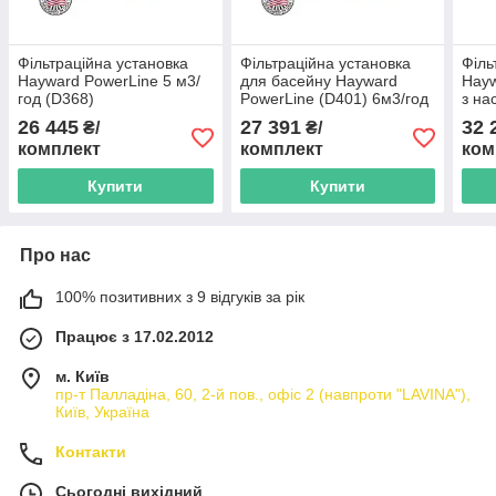
Фільтраційна установка
Фільтраційна установка
Філь
Hayward PowerLine 5 м3/
для басейну Hayward
Hayw
год (D368)
PowerLine (D401) 6м3/год
з на
26 445
27 391
32 
₴/
₴/
комплект
комплект
ком
Купити
Купити
Про нас
100% позитивних з 9 відгуків за рік
Працює з 17.02.2012
м. Київ
пр-т Палладіна, 60, 2-й пов., офіс 2 (навпроти "LAVINA"),
Київ, Україна
Контакти
Сьогодні вихідний