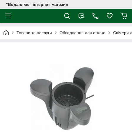
"Водаплюс" інтернет-магазин
Товари та послуги
Обладнання для ставка
Скімери д