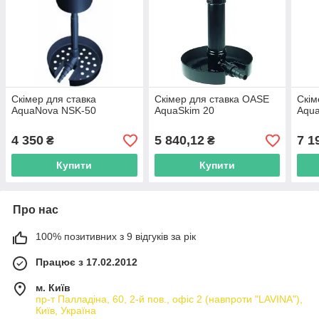
Скімер для ставка
Скімер для ставка OASE
Скім
AquaNova NSK-50
AquaSkim 20
Aqua
4 350
5 840,12
7 1
₴
₴
Купити
Купити
Про нас
100% позитивних з 9 відгуків за рік
Працює з 17.02.2012
м. Київ
пр-т Палладіна, 60, 2-й пов., офіс 2 (навпроти "LAVINA"),
Київ, Україна