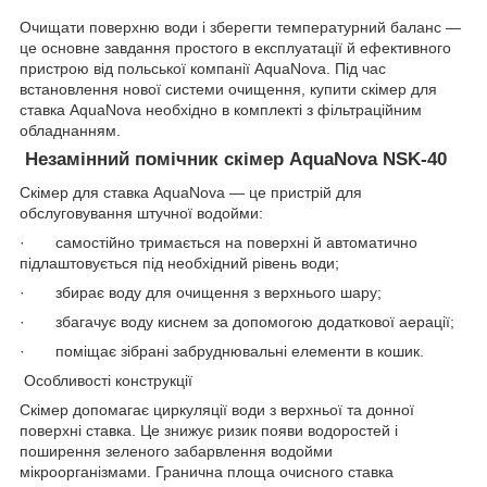
Очищати поверхню води і зберегти температурний баланс —
це основне завдання простого в експлуатації й ефективного
пристрою від польської компанії AquaNova. Під час
встановлення нової системи очищення, купити скімер для
ставка AquaNova необхідно в комплекті з фільтраційним
обладнанням.
Незамінний помічник скімер AquaNova NSK-40
Скімер для ставка AquaNova — це пристрій для
обслуговування штучної водойми:
· самостійно тримається на поверхні й автоматично
підлаштовується під необхідний рівень води;
· збирає воду для очищення з верхнього шару;
· збагачує воду киснем за допомогою додаткової аерації;
· поміщає зібрані забруднювальні елементи в кошик.
Особливості конструкції
Скімер допомагає циркуляції води з верхньої та донної
поверхні ставка. Це знижує ризик появи водоростей і
поширення зеленого забарвлення водойми
мікроорганізмами. Гранична площа очисного ставка