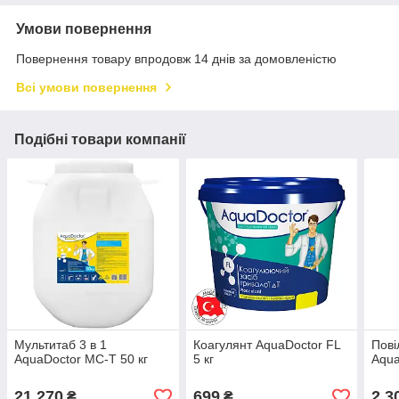
Умови повернення
Повернення товару впродовж 14 днів за домовленістю
Всі умови повернення
Подібні товари компанії
Мультитаб 3 в 1
Коагулянт AquaDoctor FL
Пові
AquaDoctor MC-T 50 кг
5 кг
Aqua
21 270
699
2 3
₴
₴