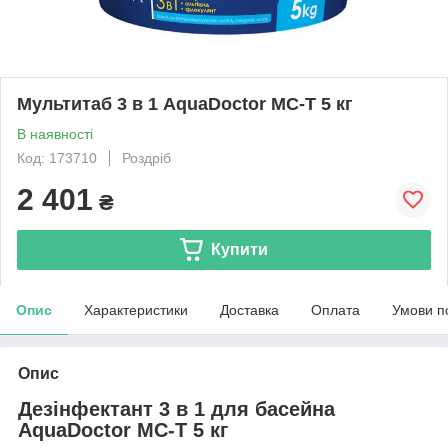
Мультитаб 3 в 1 AquaDoctor MC-T 5 кг
В наявності
Код: 173710
Роздріб
2 401
₴
Купити
Опис
Характеристики
Доставка
Оплата
Умови п
Опис
Дезінфектант 3 в 1 для басейна
AquaDoctor MC-T 5 кг