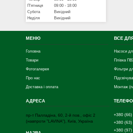
Пʼятниця
09:00
18:00
Субота
Вихідний
Неділя
Вихідний
МЕНЮ
ВСЕ ДЛ
Головна
Насоси дл
Товари
Плівка ПВ
Фотогалерея
Фільтри д
Про нас
Підсвічув
Доставка і оплата
Монтаж (п
+380 (66)
пр-т Палладіна, 60, 2-й пов., офіс 2
(навпроти "LAVINA"), Київ, Україна
+380 (63)
+380 (97)