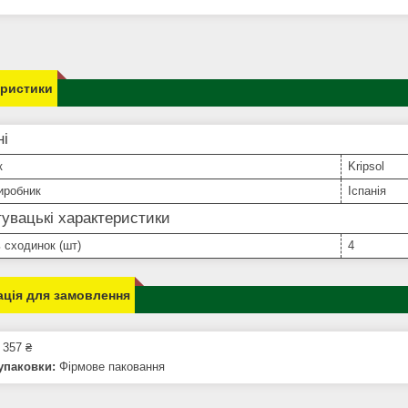
еристики
ні
к
Kripsol
иробник
Іспанія
увацькі характеристики
ь сходинок (шт)
4
ція для замовлення
 357 ₴
упаковки:
Фірмове паковання