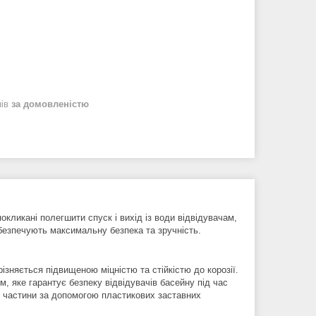
нів
за домовленістю
окликані полегшити спуск і вихід із води відвідувачам,
забезпечують максимальну безпека та зручність.
зняється підвищеною міцністю та стійкістю до корозії.
 яке гарантує безпеку відвідувачів басейну під час
ї частини за допомогою пластикових заставних