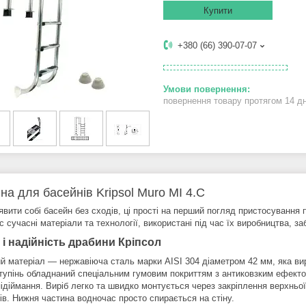
Купити
+380 (66) 390-07-07
повернення товару протягом 14 д
на для басейнів Kripsol Muro MI 4.C
вити собі басейн без сходів, ці прості на перший погляд пристосування п
 сучасні матеріали та технології, використані під час їх виробництва, 
 і надійність драбини Кріпсол
й матеріал — нержавіюча сталь марки AISI 304 діаметром 42 мм, яка вирі
тупінь обладнаний спеціальним гумовим покриттям з антиковзким ефектом,
підіймання. Виріб легко та швидко монтується через закріплення верхньо
ів. Нижня частина водночас просто спирається на стіну.