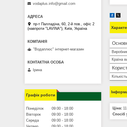
vodaplus.info@gmail.com
пр-т Палладіна, 60, 2-й пов., офіс 2
Характ
(навпроти "LAVINA"), Київ, Україна
Основ
"Водаплюс" інтернет-магазин
Виробни
Країна в
Корист
Ірина
Кількіст
Інформа
Графік роботи
Ціна:
11
Понеділок
09:00
18:00
Спосіб 
Вівторок
09:00
18:00
Середа
09:00
18:00
Четвер
09:00
18:00