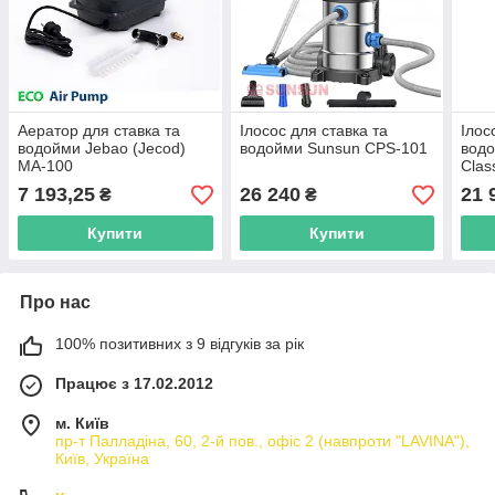
Аератор для ставка та
Ілосос для ставка та
Ілос
водойми Jebao (Jecod)
водойми Sunsun CPS-101
вод
MA-100
Clas
7 193,25
26 240
21 
₴
₴
Купити
Купити
Про нас
100% позитивних з 9 відгуків за рік
Працює з 17.02.2012
м. Київ
пр-т Палладіна, 60, 2-й пов., офіс 2 (навпроти "LAVINA"),
Київ, Україна