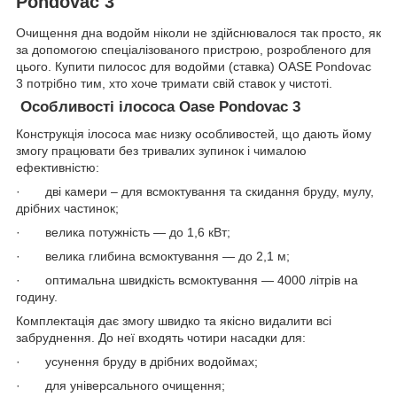
Pondovac 3
Очищення дна водойм ніколи не здійснювалося так просто, як
за допомогою спеціалізованого пристрою, розробленого для
цього. Купити пилосос для водойми (ставка) OASE Pondovac
3 потрібно тим, хто хоче тримати свій ставок у чистоті.
Особливості ілососа Oase Pondovac 3
Конструкція ілососа має низку особливостей, що дають йому
змогу працювати без тривалих зупинок і чималою
ефективністю:
· дві камери – для всмоктування та скидання бруду, мулу,
дрібних частинок;
· велика потужність — до 1,6 кВт;
· велика глибина всмоктування — до 2,1 м;
· оптимальна швидкість всмоктування — 4000 літрів на
годину.
Комплектація дає змогу швидко та якісно видалити всі
забруднення. До неї входять чотири насадки для:
· усунення бруду в дрібних водоймах;
· для універсального очищення;