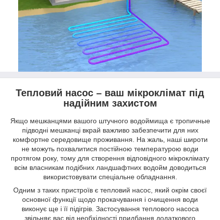
Тепловий насос – ваш мікроклімат під
надійним захистом
Якщо мешканцями вашого штучного водоймища є тропичные
підводні мешканці вкрай важливо забезпечити для них
комфортне середовище проживання. На жаль, наші широти
не можуть похвалитися постійною температурою води
протягом року, тому для створення відповідного мікроклімату
всім власникам подібних ландшафтних водойм доводиться
використовувати спеціальне обладнання.
Одним з таких пристроїв є тепловий насос, який окрім своєї
основної функції щодо прокачування і очищення води
виконує ще і її підігрів. Застосування теплового насоса
звільняє вас від необхідності придбання додаткового