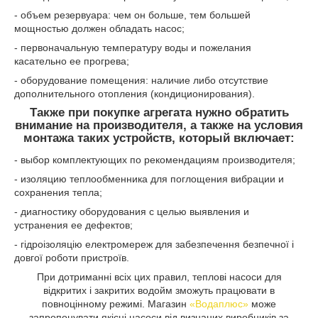
- объем резервуара: чем он больше, тем большей
мощностью должен обладать насос;
- первоначальную температуру воды и пожелания
касательно ее прогрева;
- оборудование помещения: наличие либо отсутствие
дополнительного отопления (кондиционирования).
Также при покупке агрегата нужно обратить
внимание на производителя, а также на условия
монтажа таких устройств, который включает:
- выбор комплектующих по рекомендациям производителя;
- изоляцию теплообменника для поглощения вибрации и
сохранения тепла;
- диагностику оборудования с целью выявления и
устранения ее дефектов;
- гідроізоляцію електромереж для забезпечення безпечної і
довгої роботи пристроїв.
При дотриманні всіх цих правил, теплові насоси для
відкритих і закритих водойм зможуть працювати в
повноцінному режимі. Магазин
«Водаплюс»
може
запропонувати якісні насоси від визнаних виробників за