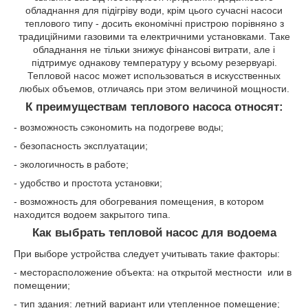
обладнання для підігріву води, крім цього сучасні насоси
теплового типу - досить економічні пристрою порівняно з
традиційними газовими та електричними установками. Таке
обладнання не тільки знижує фінансові витрати, але і
підтримує однакову температуру у всьому резервуарі.
Тепловой насос может использоваться в искусственных
любых объемов, отличаясь при этом величиной мощности.
К преимуществам теплового насоса относят:
- возможность сэкономить на подогреве воды;
- безопасность эксплуатации;
- экологичность в работе;
- удобство и простота установки;
- возможность для обогревания помещения, в котором
находится водоем закрытого типа.
Как выбрать тепловой насос для водоема
При выборе устройства следует учитывать такие факторы:
- месторасположение объекта: на открытой местности или в
помещении;
- тип здания: летний вариант или утепленное помещение;